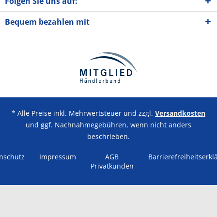
Folgen Sie uns auf:
Bequem bezahlen mit
* Alle Preise inkl. Mehrwertsteuer und zzgl.
Versandkosten
und ggf. Nachnahmegebühren, wenn nicht anders
beschrieben.
nschutz
Impressum
AGB
Barrierefreiheitserkl
Privatkunden