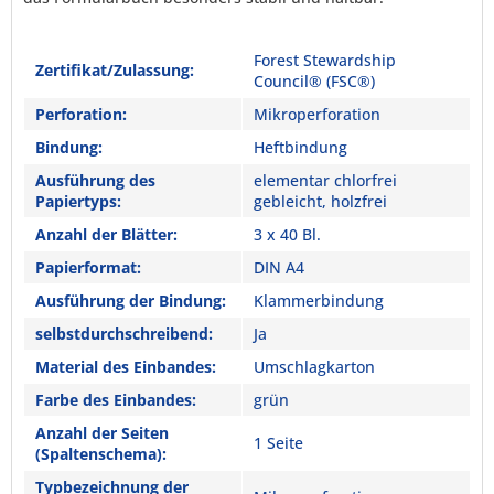
Forest Stewardship
Zertifikat/Zulassung:
Council® (FSC®)
Perforation:
Mikroperforation
Bindung:
Heftbindung
Ausführung des
elementar chlorfrei
Papiertyps:
gebleicht, holzfrei
Anzahl der Blätter:
3 x 40 Bl.
Papierformat:
DIN A4
Ausführung der Bindung:
Klammerbindung
selbstdurchschreibend:
Ja
Material des Einbandes:
Umschlagkarton
Farbe des Einbandes:
grün
Anzahl der Seiten
1 Seite
(Spaltenschema):
Typbezeichnung der