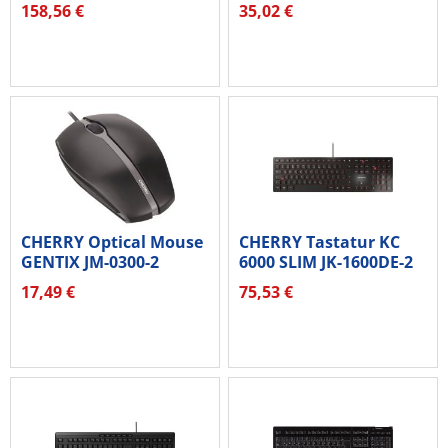
8500DE schwarz
kabellos...
158,56 €
35,02 €
CHERRY Optical Mouse
CHERRY Tastatur KC
GENTIX JM-0300-2
6000 SLIM JK-1600DE-2
corded...
schwarz
17,49 €
75,53 €