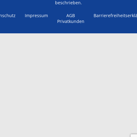
beschrieben.
nschutz
Impressum
AGB
Barrierefreiheitserkl
Privatkunden