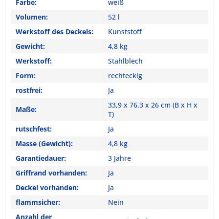
Farbe:
weiß
Volumen:
52 l
Werkstoff des Deckels:
Kunststoff
Gewicht:
4,8 kg
Werkstoff:
Stahlblech
Form:
rechteckig
rostfrei:
Ja
33,9 x 76,3 x 26 cm (B x H x
Maße:
T)
rutschfest:
Ja
Masse (Gewicht):
4,8 kg
Garantiedauer:
3 Jahre
Griffrand vorhanden:
Ja
Deckel vorhanden:
Ja
flammsicher:
Nein
Anzahl der