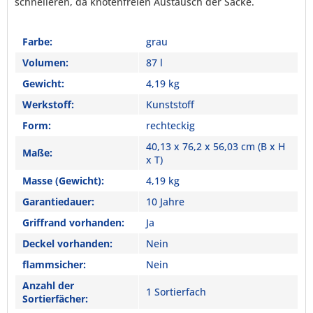
schnelleren, da knotenfreien Austausch der Säcke.
Farbe:
grau
Volumen:
87 l
Gewicht:
4,19 kg
Werkstoff:
Kunststoff
Form:
rechteckig
40,13 x 76,2 x 56,03 cm (B x H
Maße:
x T)
Masse (Gewicht):
4,19 kg
Garantiedauer:
10 Jahre
Griffrand vorhanden:
Ja
Deckel vorhanden:
Nein
flammsicher:
Nein
Anzahl der
1 Sortierfach
Sortierfächer: