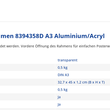
men 8394358D A3 Aluminium/Acryl
endet werden. Vordere Öffnung des Rahmens für einfachen Posterw
transparent
0,5 kg
DIN A3
32,7 x 45 x 1,2 cm (B x H x T)
0,5 kg
Ja
Ja