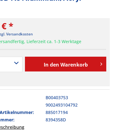
 € *
zgl. Versandkosten
rsandfertig, Lieferzeit ca. 1-3 Werktage
In den
Warenkorb
B00403753
9002493104792
-Artikelnummer:
885017194
nummer:
8394358D
beschreibung