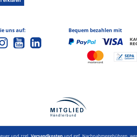
f erklären
ie uns auf:
Bequem bezahlen mit
steuer und zzgl.
Versandkosten
und ggf. Nachnahmegebühren, wenn