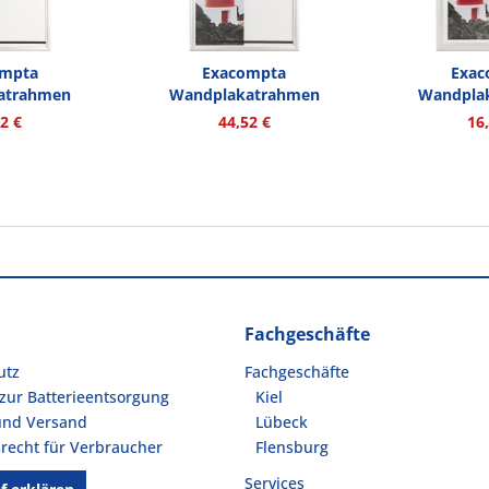
ompta
Exacompta
Exac
atrahmen
Wandplakatrahmen
Wandpla
D A1...
8294358D A2...
849435
2 €
44,52 €
16
Fachgeschäfte
utz
Fachgeschäfte
zur Batterieentsorgung
Kiel
und Versand
Lübeck
recht für Verbraucher
Flensburg
Services