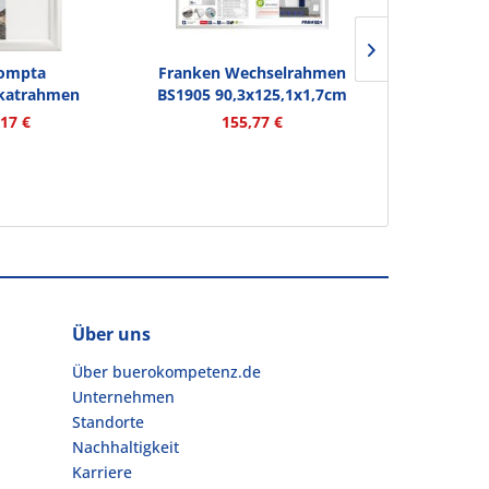
ompta
Franken Wechselrahmen
Franken W
katrahmen
BS1905 90,3x125,1x1,7cm
Outdoor
8D A4...
alu
,17 €
155,77 €
18
Über uns
Über buerokompetenz.de
Unternehmen
Standorte
Nachhaltigkeit
Karriere