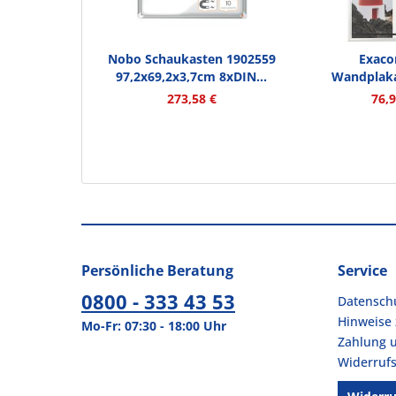
Nobo Schaukasten 1902559
Exac
97,2x69,2x3,7cm 8xDIN...
Wandplak
8194358
273,58 €
76,9
Persönliche Beratung
Service
0800 - 333 43 53
Datensch
Hinweise 
Mo-Fr: 07:30 - 18:00 Uhr
Zahlung 
Widerrufs