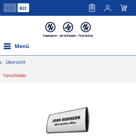
B2B
B2C
Menü
Übersicht
Türschilder