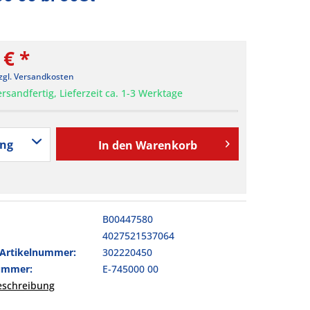
 € *
zgl. Versandkosten
rsandfertig, Lieferzeit ca. 1-3 Werktage
In den
Warenkorb
B00447580
4027521537064
-Artikelnummer:
302220450
nummer:
E-745000 00
beschreibung