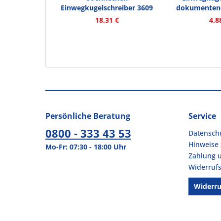
Einwegkugelschreiber 3609
dokumentene
Nr.1 Kappe...
18,31 €
4,8
Persönliche Beratung
Service
0800 - 333 43 53
Datensch
Hinweise 
Mo-Fr: 07:30 - 18:00 Uhr
Zahlung 
Widerrufs
Widerru