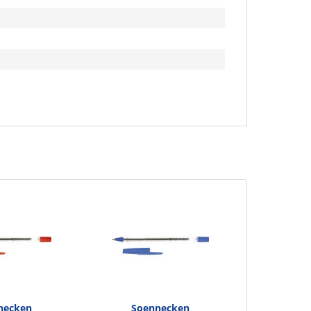
necken
Soennecken