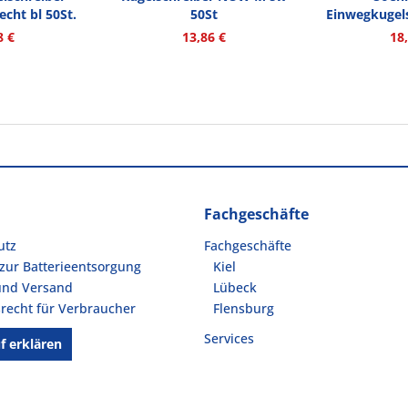
cht bl 50St.
50St
Einwegkugels
Nr.1 
8 €
13,86 €
18
Fachgeschäfte
utz
Fachgeschäfte
zur Batterieentsorgung
Kiel
und Versand
Lübeck
recht für Verbraucher
Flensburg
Services
f erklären