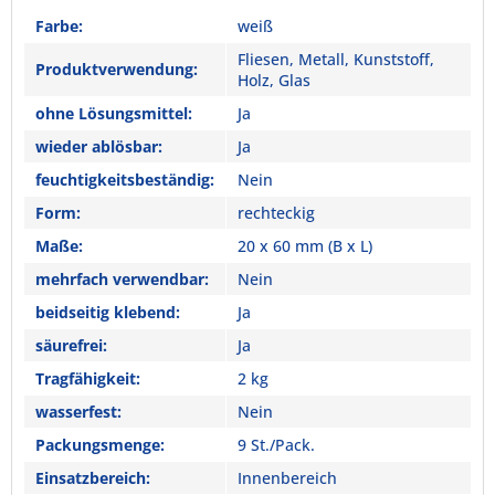
Farbe:
weiß
Fliesen, Metall, Kunststoff,
Produktverwendung:
Holz, Glas
ohne Lösungsmittel:
Ja
wieder ablösbar:
Ja
feuchtigkeitsbeständig:
Nein
Form:
rechteckig
Maße:
20 x 60 mm (B x L)
mehrfach verwendbar:
Nein
beidseitig klebend:
Ja
säurefrei:
Ja
Tragfähigkeit:
2 kg
wasserfest:
Nein
Packungsmenge:
9 St./Pack.
Einsatzbereich:
Innenbereich