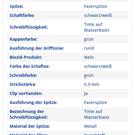
Spitze:
Faserspitze
Schaftfarbe:
schwarz/weiß
Tinte auf
Schreibflüssigkeit:
Wasserbasis
Kappenfarbe:
grün
Ausführung der Griffzone:
rund
Biozid-Produkt:
Nein
Farbe des Schaftes:
schwarz/weiß
Schreibfarbe:
grün
Strichstärke:
0,3 mm
Clip vorhanden:
Ja
Ausführung der Spitze:
Faserspitze
Bezeichnung der
Tinte auf
Schreibflüssigkeit:
Wasserbasis
Material der Spitze:
Metall