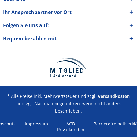
Ihr Ansprechpartner vor Ort
Folgen Sie uns auf:
Bequem bezahlen mit
* Alle Preise inkl. Mehrwertsteuer und zzgl.
Versandkosten
und ggf. Nachnahmegebühren, wenn nicht anders
beschrieben.
nschutz
Impressum
AGB
Barrierefreiheitserkl
Privatkunden