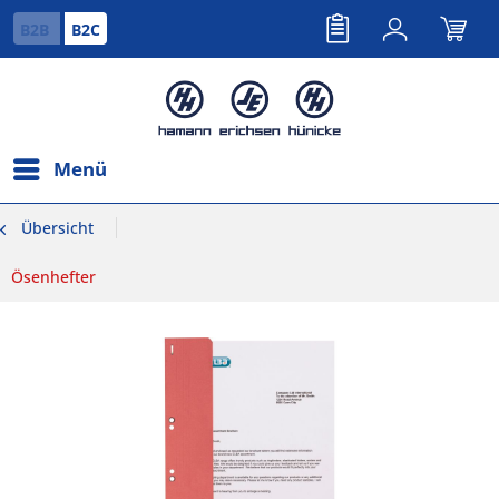
B2B
B2C
Menü
Übersicht
Ösenhefter