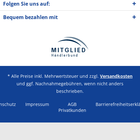
Folgen Sie uns auf:
Bequem bezahlen mit
* Alle Preise inkl. Mehrwertsteuer und zzgl.
Versandkosten
und ggf. Nachnahmegebühren, wenn nicht anders
beschrieben.
nschutz
Impressum
AGB
Barrierefreiheitserkl
Privatkunden