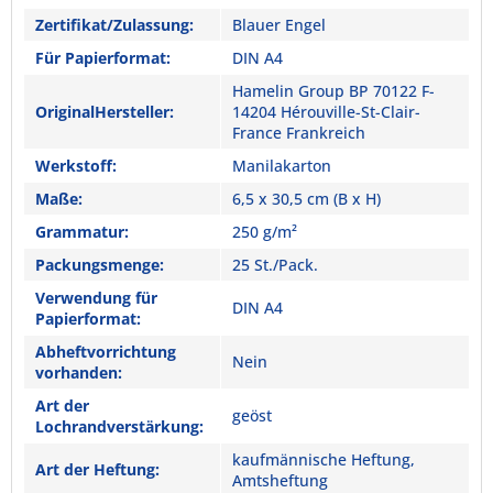
Zertifikat/Zulassung:
Blauer Engel
Für Papierformat:
DIN A4
Hamelin Group BP 70122 F-
OriginalHersteller:
14204 Hérouville-St-Clair-
France Frankreich
Werkstoff:
Manilakarton
Maße:
6,5 x 30,5 cm (B x H)
Grammatur:
250 g/m²
Packungsmenge:
25 St./Pack.
Verwendung für
DIN A4
Papierformat:
Abheftvorrichtung
Nein
vorhanden:
Art der
geöst
Lochrandverstärkung:
kaufmännische Heftung,
Art der Heftung:
Amtsheftung