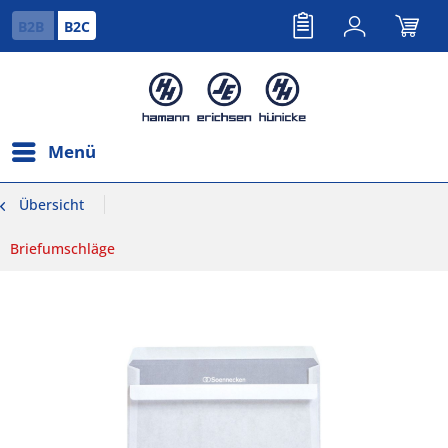
B2B
B2C
Menü
Übersicht
Briefumschläge