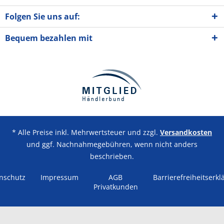
Folgen Sie uns auf:
Bequem bezahlen mit
* Alle Preise inkl. Mehrwertsteuer und zzgl.
Versandkosten
und ggf. Nachnahmegebühren, wenn nicht anders
beschrieben.
nschutz
Impressum
AGB
Barrierefreiheitserkl
Privatkunden