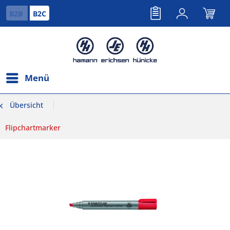
B2B
B2C
Menü
Übersicht
Flipchartmarker