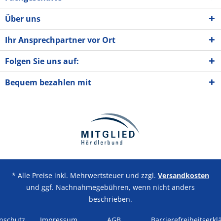
Über uns
Ihr Ansprechpartner vor Ort
Folgen Sie uns auf:
Bequem bezahlen mit
* Alle Preise inkl. Mehrwertsteuer und zzgl.
Versandkosten
und ggf. Nachnahmegebühren, wenn nicht anders
beschrieben.
nschutz
Impressum
AGB
Barrierefreiheitserkl