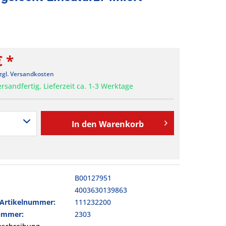
€ *
zgl. Versandkosten
rsandfertig, Lieferzeit ca. 1-3 Werktage
In den
Warenkorb
B00127951
4003630139863
-Artikelnummer:
111232200
nummer:
2303