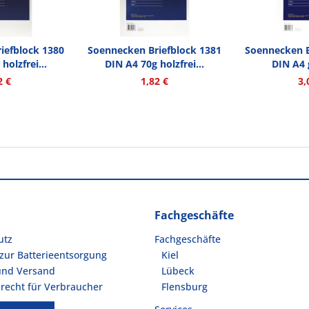
iefblock 1380
Soennecken Briefblock 1381
Soennecken B
holzfrei...
DIN A4 70g holzfrei...
DIN A4 
2 €
1,82 €
3,
Fachgeschäfte
utz
Fachgeschäfte
zur Batterieentsorgung
Kiel
und Versand
Lübeck
recht für Verbraucher
Flensburg