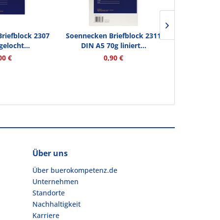
riefblock 2307
Soennecken Briefblock 2311
Soennecken 
gelocht...
DIN A5 70g liniert...
DIN A5 7
00 €
0,90 €
0
Über uns
Über buerokompetenz.de
Unternehmen
Standorte
Nachhaltigkeit
Karriere