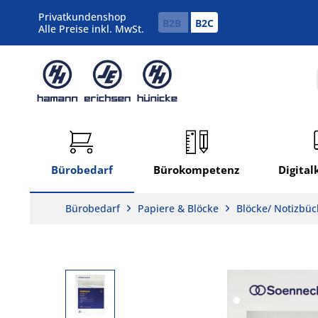
Privatkundenshop
B2B
B2C
Alle Preise inkl. MwSt.
Bürobedarf
Bürokompetenz
Digita
Bürobedarf
Papiere & Blöcke
Blöcke/ Notizbüc