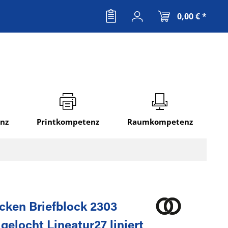
0,00 € *
nz
Printkompetenz
Raumkompetenz
ken Briefblock 2303
gelocht Lineatur27 liniert