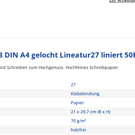
Zur Artikel
 DIN A4 gelocht Lineatur27 liniert 50
 wird Schreiben zum Hochgenuss. Hochfeines Schreibpapier.
27
Klebebindung
Papier
21 x 29,7 cm (B x H)
70 g/m²
holzfrei