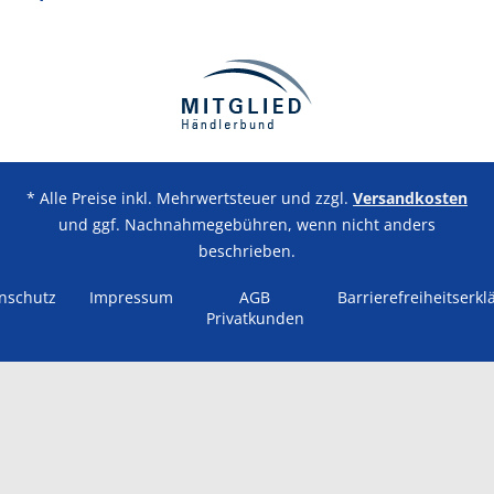
* Alle Preise inkl. Mehrwertsteuer und zzgl.
Versandkosten
und ggf. Nachnahmegebühren, wenn nicht anders
beschrieben.
nschutz
Impressum
AGB
Barrierefreiheitserkl
Privatkunden