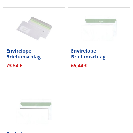
Envirelope
Envirelope
Briefumschlag
Briefumschlag
30005444 DL mF hk
30006890 DL hk ws
73,54 €
65,44 €
ws...