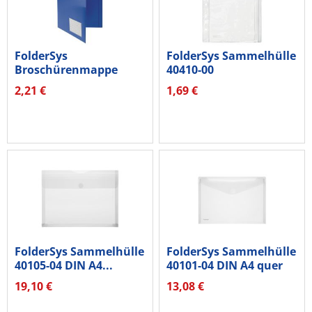
FolderSys
FolderSys Sammelhülle
Broschürenmappe
40410-00
10008-40 DIN A4 PP...
213/190x305mm...
2,21 €
1,69 €
FolderSys Sammelhülle
FolderSys Sammelhülle
40105-04 DIN A4...
40101-04 DIN A4 quer
tr...
19,10 €
13,08 €