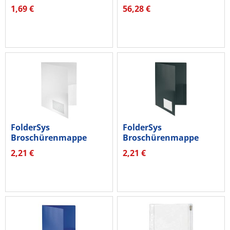
2Fächer
46325-40 A4 bl 100St
1,69 €
56,28 €
FolderSys
FolderSys
Broschürenmappe
Broschürenmappe
10008-10 DIN A4 PP...
10008-30 DIN A4 PP...
2,21 €
2,21 €