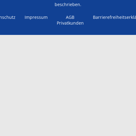
beschrieben.
nschutz
Impressum
AGB
Barrierefreiheitserkl
Privatkunden