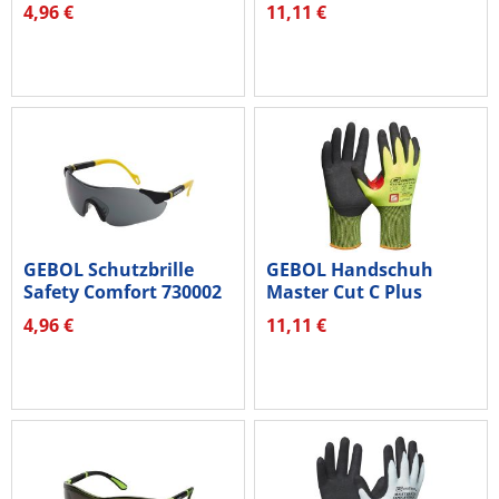
klar
709821 Gr.9
4,96 €
11,11 €
GEBOL Schutzbrille
GEBOL Handschuh
Safety Comfort 730002
Master Cut C Plus
getönt
709819 Gr.7
4,96 €
11,11 €