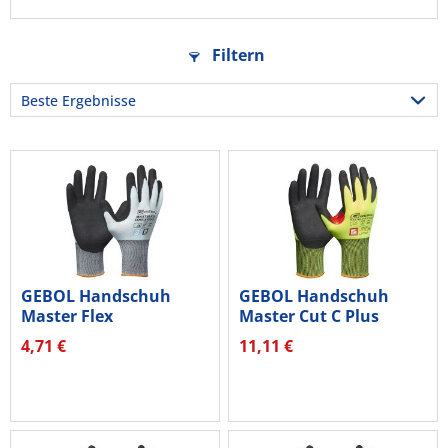
Filtern
GEBOL Handschuh
GEBOL Handschuh
Master Flex
Master Cut C Plus
Cool&Touch 709545_T...
709822 Gr.10
4,71 €
11,11 €