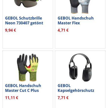
GEBOL Schutzbrille
GEBOL Handschuh
Neon 730407 getönt
Master Flex
Cool&Touch 709546_T...
9,94 €
4,71 €
GEBOL Handschuh
GEBOL
Master Cut C Plus
Kapselgehörschutz
709820 Gr.8
Basic 701436
11,11 €
7,71 €