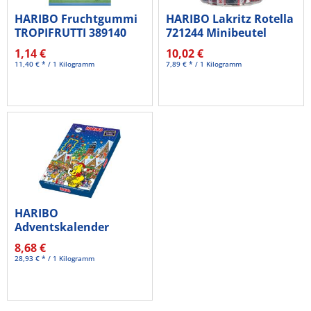
HARIBO Fruchtgummi
HARIBO Lakritz Rotella
TROPIFRUTTI 389140
721244 Minibeutel
100 g/Pack.
100...
1,14 €
10,02 €
11,40 € * / 1 Kilogramm
7,89 € * / 1 Kilogramm
HARIBO
Adventskalender
10041344 300g
8,68 €
28,93 € * / 1 Kilogramm