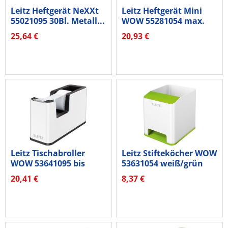
Leitz Heftgerät NeXXt
Leitz Heftgerät Mini
55021095 30Bl. Metall...
WOW 55281054 max.
10Blatt...
25,64 €
20,93 €
Leitz Tischabroller
Leitz Stifteköcher WOW
WOW 53641095 bis
53631054 weiß/grün
19mmx33m...
20,41 €
8,37 €