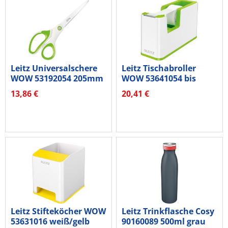
Leitz Universalschere
Leitz Tischabroller
WOW 53192054 205mm
WOW 53641054 bis
grün
19mmx33m...
13,86 €
20,41 €
Leitz Stifteköcher WOW
Leitz Trinkflasche Cosy
53631016 weiß/gelb
90160089 500ml grau