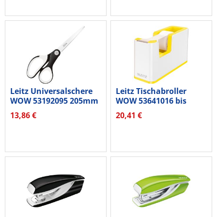
Leitz Universalschere
Leitz Tischabroller
WOW 53192095 205mm
WOW 53641016 bis
schwarz
19mmx33m...
13,86 €
20,41 €