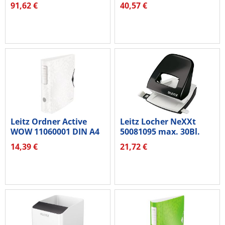
80070000 12...
91,62 €
40,57 €
Leitz Ordner Active
Leitz Locher NeXXt
WOW 11060001 DIN A4
50081095 max. 30Bl.
82mm...
Metall...
14,39 €
21,72 €