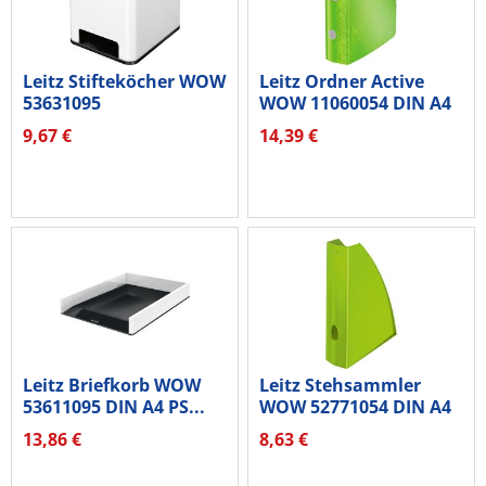
Leitz Stifteköcher WOW
Leitz Ordner Active
53631095
WOW 11060054 DIN A4
weiß/schwarz
82mm...
9,67 €
14,39 €
Leitz Briefkorb WOW
Leitz Stehsammler
53611095 DIN A4 PS...
WOW 52771054 DIN A4
60mm PS grün
13,86 €
8,63 €