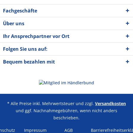
Fachgeschäfte
Über uns
Ihr Ansprechpartner vor Ort
Folgen Sie uns auf:
Bequem bezahlen mit
* Alle Preise inkl. Mehrwertsteuer und zzgl.
Versandkosten
und ggf. Nachnahmegebühren, wenn nicht anders
beschrieben.
nschutz
Impressum
AGB
Barrierefreiheitserkl