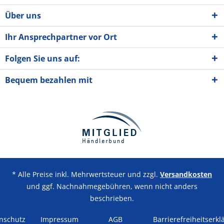
Über uns
Ihr Ansprechpartner vor Ort
Folgen Sie uns auf:
Bequem bezahlen mit
* Alle Preise inkl. Mehrwertsteuer und zzgl.
Versandkosten
und ggf. Nachnahmegebühren, wenn nicht anders
beschrieben.
nschutz
Impressum
AGB
Barrierefreiheitserkl