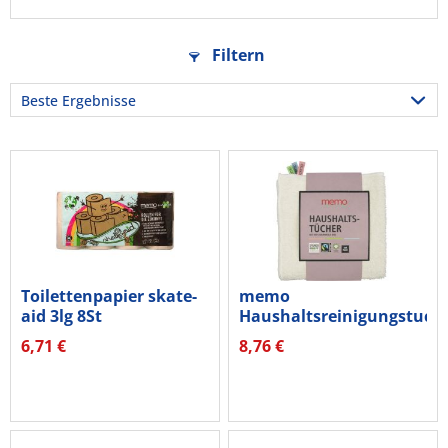
Filtern
Toilettenpapier skate-
memo
aid 3lg 8St
Haushaltsreinigungstuch
H5198 Farbfähnchen...
6,71 €
8,76 €