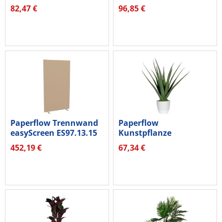
Gras 55cm
Gras 80cm
82,47 €
96,85 €
Paperflow Trennwand
Paperflow
easyScreen ES97.13.15
Kunstpflanze
94cm sa
PAALOE45 Aloe Vera
452,19 €
67,34 €
45cm