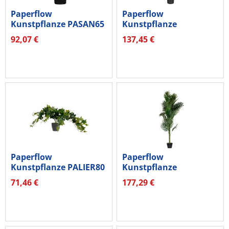
Paperflow
Paperflow
Kunstpflanze PASAN65
Kunstpflanze
Sansevieria 65cm
PABAN115
92,07 €
137,45 €
Bananenbaum 115cm
Paperflow
Paperflow
Kunstpflanze PALIER80
Kunstpflanze
Efeu 80cm
PAPALM160 Palme
71,46 €
177,29 €
160cm