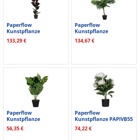
Paperflow
Paperflow
Kunstpflanze
Kunstpflanze
PAFICE120
PAPALM115 Palme
133,29 €
134,67 €
Gummibaum 120cm
115cm
Paperflow
Paperflow
Kunstpflanze
Kunstpflanze PAPIVB55
PAMON45 Monstera
Pfingstrose ro...
56,35 €
74,22 €
45cm