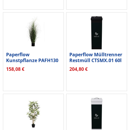
Paperflow
Paperflow Mülltrenner
Kunstpflanze PAFH130
Restmüll CTSMX.01 60l
Gras 130cm
sw
158,08 €
204,80 €