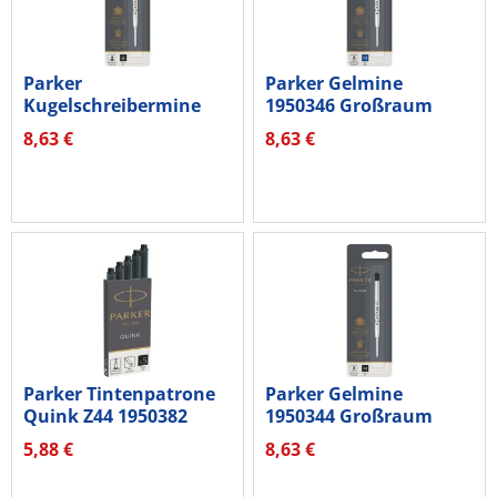
Parker
Parker Gelmine
Kugelschreibermine
1950346 Großraum
QUINKflow 1950366...
Blister blau
8,63 €
8,63 €
Parker Tintenpatrone
Parker Gelmine
Quink Z44 1950382
1950344 Großraum
S0116200...
Blister schwarz
5,88 €
8,63 €