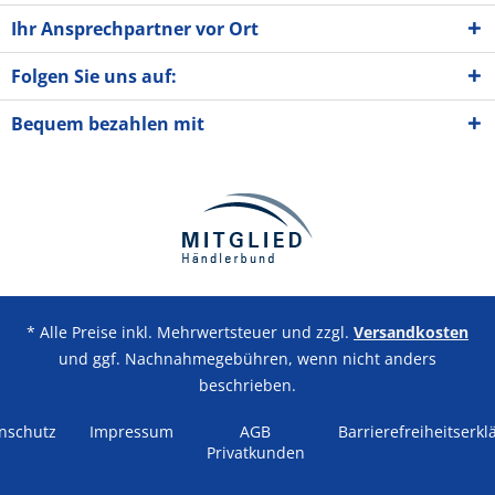
Ihr Ansprechpartner vor Ort
Folgen Sie uns auf:
Bequem bezahlen mit
* Alle Preise inkl. Mehrwertsteuer und zzgl.
Versandkosten
und ggf. Nachnahmegebühren, wenn nicht anders
beschrieben.
nschutz
Impressum
AGB
Barrierefreiheitserkl
Privatkunden