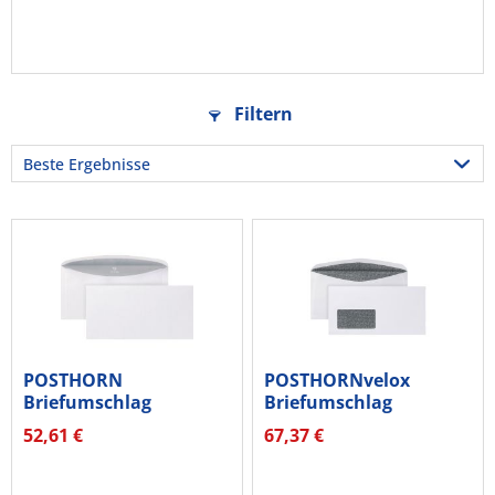
Filtern
POSTHORN
POSTHORNvelox
Briefumschlag
Briefumschlag
01526150 C6/5 nk 75g
02526852 C6/5 mF nk...
52,61 €
67,37 €
ws...