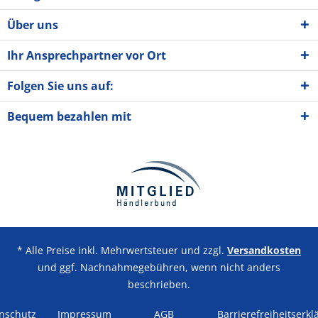
Über uns
Ihr Ansprechpartner vor Ort
Folgen Sie uns auf:
Bequem bezahlen mit
* Alle Preise inkl. Mehrwertsteuer und zzgl.
Versandkosten
und ggf. Nachnahmegebühren, wenn nicht anders
beschrieben.
nschutz
Impressum
AGB
Barrierefreiheitserkl