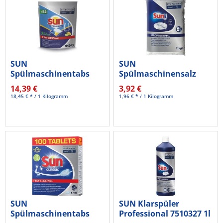
SUN
SUN
Spülmaschinentabs
Spülmaschinensalz
Professional Optimum
100848994 grobkörnig
14,39 €
3,92 €
All...
2kg
18,45 € * / 1 Kilogramm
1,96 € * / 1 Kilogramm
SUN
SUN Klarspüler
Spülmaschinentabs
Professional 7510327 1l