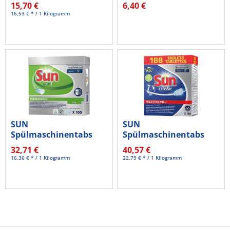
Classic 8710447466919
15,70 €
6,40 €
100...
16,53 € * / 1 Kilogramm
SUN
SUN
Spülmaschinentabs
Spülmaschinentabs
All-in-1 ECO 7522969
8717163624173 188
32,71 €
40,57 €
100...
St./Pack.
16,36 € * / 1 Kilogramm
22,79 € * / 1 Kilogramm