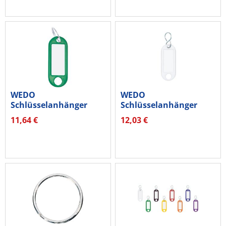
WEDO
WEDO
Schlüsselanhänger
Schlüsselanhänger
262801804 mit Ring
262803400 ws 100
11,64 €
12,03 €
18mm...
St./Pack.