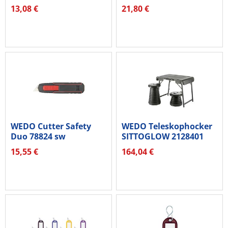
262801801 mit Ring
13,08 €
21,80 €
18mm...
WEDO Cutter Safety
WEDO Teleskophocker
Duo 78824 sw
SITTOGLOW 2128401
inkl. Tisch
15,55 €
164,04 €