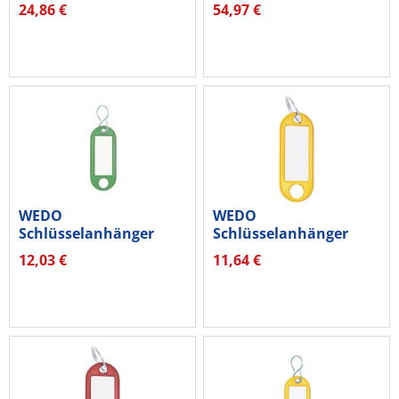
silber...
silber...
24,86 €
54,97 €
WEDO
WEDO
Schlüsselanhänger
Schlüsselanhänger
262803404 grün 100...
262801805 mit Ring
12,03 €
11,64 €
18mm...