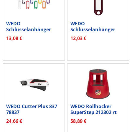
WEDO
WEDO
Schlüsselanhänger
Schlüsselanhänger
262801899 mit Ring
262803407 braun 100...
13,08 €
12,03 €
18mm...
WEDO Cutter Plus 837
WEDO Rollhocker
78837
SuperStep 212302 rt
24,66 €
58,89 €