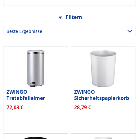
Filtern
ZWINGO
ZWINGO
Tretabfalleimer
Sicherheitspapierkorb
Z2300300 20l Stahl
Z1100482 13l rund...
72,03 €
28,79 €
rund...