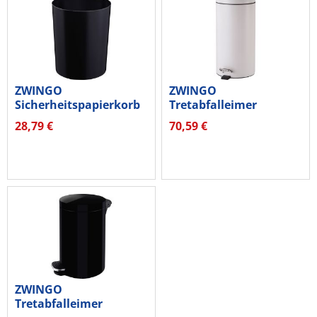
ZWINGO
ZWINGO
Sicherheitspapierkorb
Tretabfalleimer
Z1100495 13l rund...
Z2300305 20l Stahl
28,79 €
70,59 €
rund...
ZWINGO
Tretabfalleimer