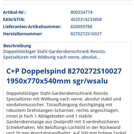
Artikel-Nr.:
B00334774
EAN/GTIN:
4025314233858
Lieferanten-Artikelnummer:
820059788
Herstellernummer:
8270272S10027
Beschreibung
Doppelstöckiger Stahl-Garderobenschrank Resisto.
Spezialtüren mit Wölbung nach vorne, absolut...
C+P Doppelspind 8270272S10027
1950x770x540mm sgr/wsalu
Doppelstöckiger Stahl-Garderobenschrank Resisto.
Spezialtüren mit Wölbung nach vorne, absolut stabil und
vandalismussicher. Türaufhängung durchgängig mit
robustem Drehstangen-Scharnier, rechts angeschlagen,
innen je Fach 1 Ablageboden und 1 stabile
Garderobenstange aus Ovalprofil mit 3 verdrehsicheren
Schiebehaken. Mit Belüftungs-Lochbild in der Rückwand
und 20 mm Wandabstandhalter, auf 100 mm hohem Sockel