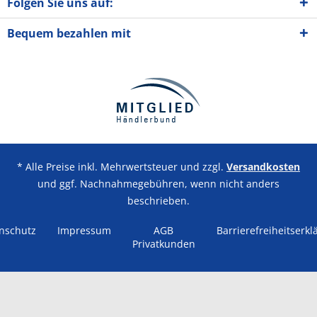
Folgen Sie uns auf:
Bequem bezahlen mit
* Alle Preise inkl. Mehrwertsteuer und zzgl.
Versandkosten
und ggf. Nachnahmegebühren, wenn nicht anders
beschrieben.
nschutz
Impressum
AGB
Barrierefreiheitserkl
Privatkunden