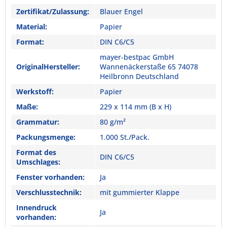
Zertifikat/Zulassung:
Blauer Engel
Material:
Papier
Format:
DIN C6/C5
mayer-bestpac GmbH
OriginalHersteller:
Wannenäckerstaße 65 74078
Heilbronn Deutschland
Werkstoff:
Papier
Maße:
229 x 114 mm (B x H)
Grammatur:
80 g/m²
Packungsmenge:
1.000 St./Pack.
Format des
DIN C6/C5
Umschlages:
Fenster vorhanden:
Ja
Verschlusstechnik:
mit gummierter Klappe
Innendruck
Ja
vorhanden: