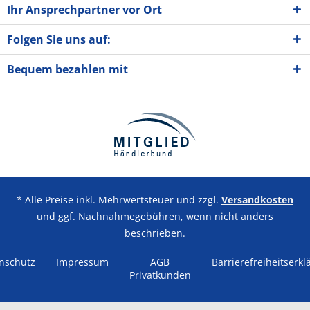
Ihr Ansprechpartner vor Ort
Folgen Sie uns auf:
Bequem bezahlen mit
* Alle Preise inkl. Mehrwertsteuer und zzgl.
Versandkosten
und ggf. Nachnahmegebühren, wenn nicht anders
beschrieben.
nschutz
Impressum
AGB
Barrierefreiheitserkl
Privatkunden