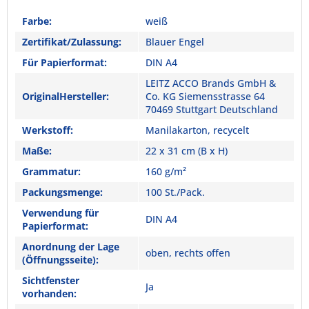
Farbe:
weiß
Zertifikat/Zulassung:
Blauer Engel
Für Papierformat:
DIN A4
LEITZ ACCO Brands GmbH &
OriginalHersteller:
Co. KG Siemensstrasse 64
70469 Stuttgart Deutschland
Werkstoff:
Manilakarton, recycelt
Maße:
22 x 31 cm (B x H)
Grammatur:
160 g/m²
Packungsmenge:
100 St./Pack.
Verwendung für
DIN A4
Papierformat:
Anordnung der Lage
oben, rechts offen
(Öffnungsseite):
Sichtfenster
Ja
vorhanden: