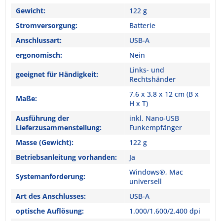
Gewicht:
122 g
Stromversorgung:
Batterie
Anschlussart:
USB-A
ergonomisch:
Nein
Links- und
geeignet für Händigkeit:
Rechtshänder
7,6 x 3,8 x 12 cm (B x
Maße:
H x T)
Ausführung der
inkl. Nano-USB
Lieferzusammenstellung:
Funkempfänger
Masse (Gewicht):
122 g
Betriebsanleitung vorhanden:
Ja
Windows®, Mac
Systemanforderung:
universell
Art des Anschlusses:
USB-A
optische Auflösung:
1.000/1.600/2.400 dpi